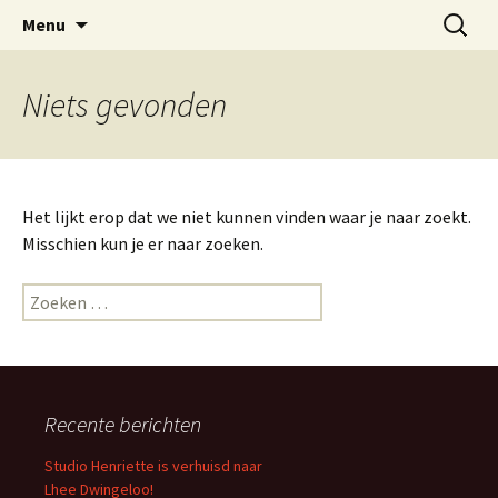
Bij nagelstudio Studio Henriette in Dwingeloo
Ga
Zoeken
Nagelstudio Studio Henriette
Menu
naar
naar:
kunt u terecht voor gelnagels, spa manicure
Dwingeloo
de
en gellak
inhoud
Niets gevonden
Het lijkt erop dat we niet kunnen vinden waar je naar zoekt.
Misschien kun je er naar zoeken.
Zoeken
naar:
Recente berichten
Studio Henriette is verhuisd naar
Lhee Dwingeloo!