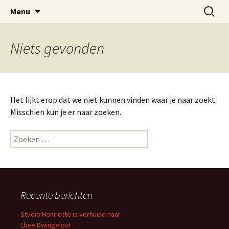
Bij nagelstudio Studio Henriette in Dwingeloo
Ga
Zoeken
Nagelstudio Studio Henriette
Menu
naar
naar:
kunt u terecht voor gelnagels, spa manicure
Dwingeloo
de
en gellak
inhoud
Niets gevonden
Het lijkt erop dat we niet kunnen vinden waar je naar zoekt.
Misschien kun je er naar zoeken.
Zoeken
naar:
Recente berichten
Studio Henriette is verhuisd naar
Lhee Dwingeloo!