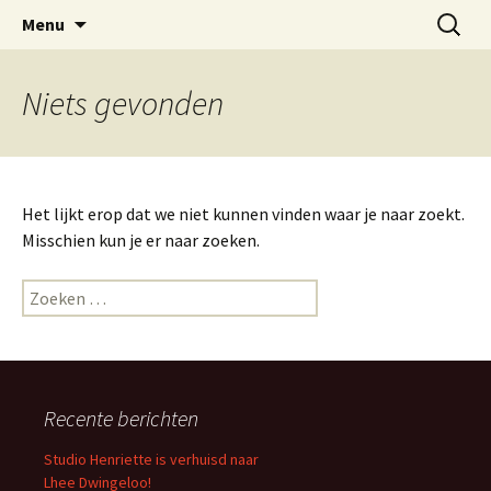
Bij nagelstudio Studio Henriette in Dwingeloo
Ga
Zoeken
Nagelstudio Studio Henriette
Menu
naar
naar:
kunt u terecht voor gelnagels, spa manicure
Dwingeloo
de
en gellak
inhoud
Niets gevonden
Het lijkt erop dat we niet kunnen vinden waar je naar zoekt.
Misschien kun je er naar zoeken.
Zoeken
naar:
Recente berichten
Studio Henriette is verhuisd naar
Lhee Dwingeloo!